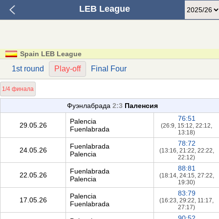
LEB League
Spain LEB League
1st round
Play-off
Final Four
1/4 финала
Фуэнлабрада
2:3
Паленсия
76:51
Palencia
29.05.26
(26:9, 15:12, 22:12,
Fuenlabrada
13:18)
78:72
Fuenlabrada
24.05.26
(13:16, 21:22, 22:22,
Palencia
22:12)
88:81
Fuenlabrada
22.05.26
(18:14, 24:15, 27:22,
Palencia
19:30)
83:79
Palencia
17.05.26
(16:23, 29:22, 11:17,
Fuenlabrada
27:17)
90:52