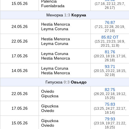
Palencia
15.05.26
(17:16, 22:12, 25:7,
Fuenlabrada
26:17)
Менорка
1:3
Коруна
76:87
Hestia Menorca
24.05.26
(7:21, 22:28, 20:19,
Leyma Coruna
27:19)
85:82 OT
Hestia Menorca
22.05.26
(15:21, 23:23, 16:9,
Leyma Coruna
20:21, 11:8)
81:76
Leyma Coruna
17.05.26
(20:23, 18:19, 17:16,
Hestia Menorca
26:18)
93:71
Leyma Coruna
14.05.26
(20:15, 23:22, 18:15,
Hestia Menorca
32:19)
Гипускоа
0:3
Овьедо
82:75
Oviedo
22.05.26
(26:20, 22:18, 19:12,
Gipuzkoa
15:25)
75:83
Gipuzkoa
17.05.26
(13:25, 24:27, 22:17,
Oviedo
16:14)
79:93
Gipuzkoa
15.05.26
(23:19, 19:27, 21:22,
Oviedo
16:25)