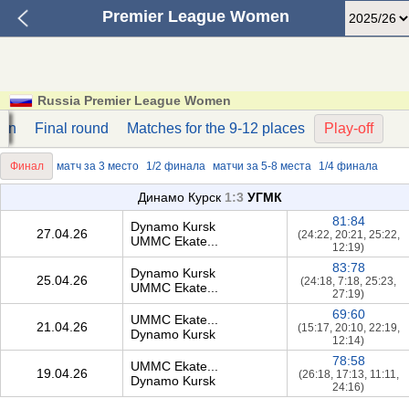
Premier League Women
Russia Premier League Women
ion
Final round
Matches for the 9-12 places
Play-off
Финал
матч за 3 место
1/2 финала
матчи за 5-8 места
1/4 финала
Динамо Курск
1:3
УГМК
81:84
Dynamo Kursk
27.04.26
(24:22, 20:21, 25:22,
UMMC Ekate...
12:19)
83:78
Dynamo Kursk
25.04.26
(24:18, 7:18, 25:23,
UMMC Ekate...
27:19)
69:60
UMMC Ekate...
21.04.26
(15:17, 20:10, 22:19,
Dynamo Kursk
12:14)
78:58
UMMC Ekate...
19.04.26
(26:18, 17:13, 11:11,
Dynamo Kursk
24:16)