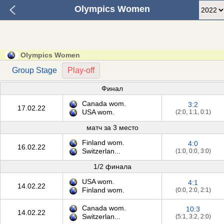
Olympics Women
Olympics Women
Group Stage
Play-off
Финал
Canada wom.
3:2
17.02.22
USA wom.
(2:0, 1:1, 0:1)
матч за 3 место
Finland wom.
4:0
16.02.22
Switzerlan...
(1:0, 0:0, 3:0)
1/2 финала
USA wom.
4:1
14.02.22
Finland wom.
(0:0, 2:0, 2:1)
Canada wom.
10:3
14.02.22
Switzerlan...
(5:1, 3:2, 2:0)