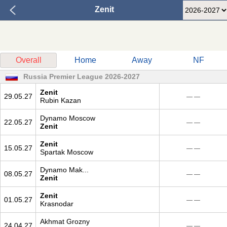
Zenit
Overall
Home
Away
NF
Russia Premier League 2026-2027
Zenit
29.05.27
— —
Rubin Kazan
Dynamo Moscow
22.05.27
— —
Zenit
Zenit
15.05.27
— —
Spartak Moscow
Dynamo Mak...
08.05.27
— —
Zenit
Zenit
01.05.27
— —
Krasnodar
Akhmat Grozny
24.04.27
— —