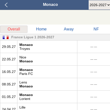
Monaco
Overall
Home
Away
NF
France Ligue 1 2026-2027
Monaco
29.05.27
— —
Troyes
Nice
22.05.27
— —
Monaco
Monaco
16.05.27
— —
Paris FC
Lens
08.05.27
— —
Monaco
Monaco
01.05.27
— —
Lorient
Lille
24.04.27
— —