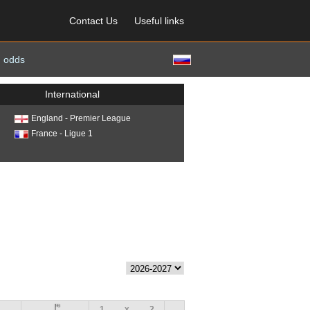
Contact Us
Useful links
 odds
International
England - Premier League
France - Ligue 1
1
x
2