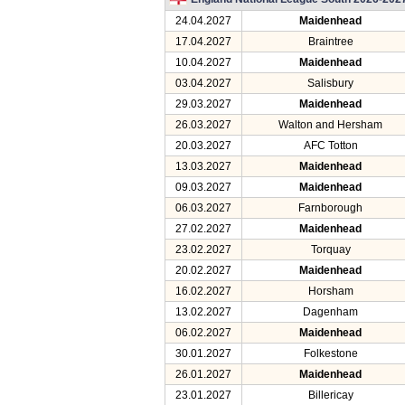
24.04.2027
Maidenhead
17.04.2027
Braintree
10.04.2027
Maidenhead
03.04.2027
Salisbury
29.03.2027
Maidenhead
26.03.2027
Walton and Hersham
20.03.2027
AFC Totton
13.03.2027
Maidenhead
09.03.2027
Maidenhead
06.03.2027
Farnborough
27.02.2027
Maidenhead
23.02.2027
Torquay
20.02.2027
Maidenhead
16.02.2027
Horsham
13.02.2027
Dagenham
06.02.2027
Maidenhead
30.01.2027
Folkestone
26.01.2027
Maidenhead
23.01.2027
Billericay