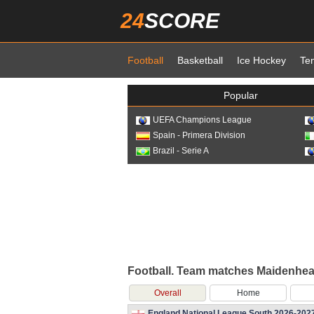
24
SCORE
Football
Basketball
Ice Hockey
Te
Popular
UEFA Champions League
Spain - Primera Division
Brazil - Serie A
Football. Team matches Maidenhe
Overall
Home
England National League South 2026-202