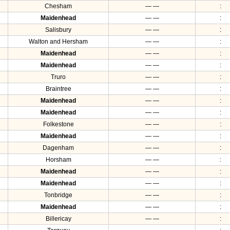
Chesham
— —
:
Maidenhead
— —
:
Salisbury
— —
:
Walton and Hersham
— —
:
Maidenhead
— —
:
Maidenhead
— —
:
Truro
— —
:
Braintree
— —
:
Maidenhead
— —
:
Maidenhead
— —
:
Folkestone
— —
:
Maidenhead
— —
:
Dagenham
— —
:
Horsham
— —
:
Maidenhead
— —
:
Maidenhead
— —
:
Tonbridge
— —
:
Maidenhead
— —
:
Billericay
— —
: