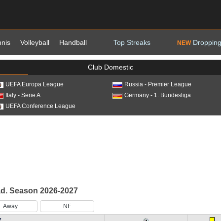
nnis
Volleyball
Handball
Top Streaks
Dropping
NEW
Club Domestic
UEFA Europa League
Russia - Premier League
Italy - Serie A
Germany - 1. Bundesliga
UEFA Conference League
ad. Season 2026-2027
Away
NF
7