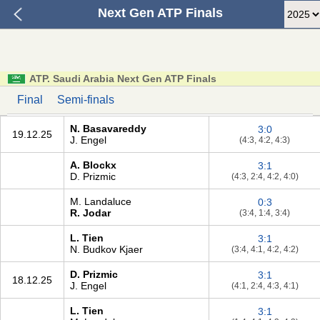
Next Gen ATP Finals
ATP. Saudi Arabia Next Gen ATP Finals
Final
Semi-finals
N. Basavareddy
3:0
19.12.25
J. Engel
(4:3, 4:2, 4:3)
A. Blockx
3:1
D. Prizmic
(4:3, 2:4, 4:2, 4:0)
M. Landaluce
0:3
R. Jodar
(3:4, 1:4, 3:4)
L. Tien
3:1
N. Budkov Kjaer
(3:4, 4:1, 4:2, 4:2)
D. Prizmic
3:1
18.12.25
J. Engel
(4:1, 2:4, 4:3, 4:1)
L. Tien
3:1