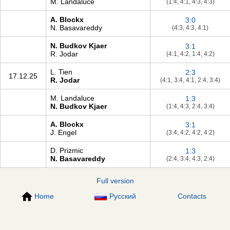
M. Landaluce
(1:4, 4:1, 4:3, 4:3)
A. Blockx
3:0
N. Basavareddy
(4:3, 4:3, 4:1)
N. Budkov Kjaer
3:1
R. Jodar
(4:1, 4:2, 1:4, 4:2)
L. Tien
2:3
17.12.25
R. Jodar
(4:1, 3:4, 4:1, 2:4, 3:4)
M. Landaluce
1:3
N. Budkov Kjaer
(1:4, 4:3, 2:4, 3:4)
A. Blockx
3:1
J. Engel
(3:4, 4:2, 4:2, 4:2)
D. Prizmic
1:3
N. Basavareddy
(2:4, 3:4, 4:3, 2:4)
Full version
Home
Русский
Contacts