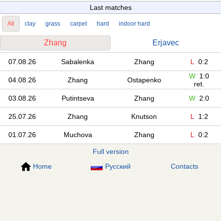
Last matches
All
clay
grass
carpet
hard
indoor hard
Zhang
Erjavec
07.08.26
Sabalenka
Zhang
L
0:2
W
1:0
04.08.26
Zhang
Ostapenko
ret.
03.08.26
Putintseva
Zhang
W
2:0
25.07.26
Zhang
Knutson
L
1:2
01.07.26
Muchova
Zhang
L
0:2
Full version
Home
Русский
Contacts