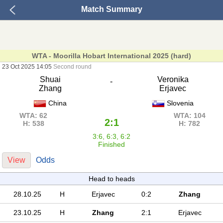
Match Summary
WTA - Moorilla Hobart International 2025 (hard)
23 Oct 2025 14:05
Second round
Shuai
Veronika
-
Zhang
Erjavec
China
Slovenia
WTA: 62
WTA: 104
2:1
H: 538
H: 782
3:6, 6:3, 6:2
Finished
View
Odds
Head to heads
28.10.25
H
Erjavec
0:2
Zhang
23.10.25
H
Zhang
2:1
Erjavec