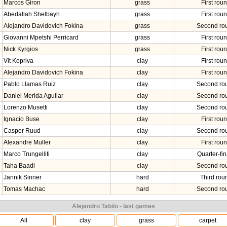
Marcos Giron
grass
First rou
Abedallah Shelbayh
grass
First rou
Alejandro Davidovich Fokina
grass
Second ro
Giovanni Mpetshi Perricard
grass
First rou
Nick Kyrgios
grass
First rou
Vit Kopriva
clay
First rou
Alejandro Davidovich Fokina
clay
First rou
Pablo Llamas Ruiz
clay
Second ro
Daniel Merida Aguilar
clay
Second ro
Lorenzo Musetti
clay
Second ro
Ignacio Buse
clay
First rou
Casper Ruud
clay
Second ro
Alexandre Muller
clay
First rou
Marco Trungelliti
clay
Quarter-fin
Taha Baadi
clay
Second ro
Jannik Sinner
hard
Third rou
Tomas Machac
hard
Second ro
Alejandro Tabilo - last games
All
clay
grass
carpet