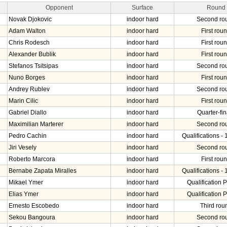
Opponent
Surface
Round
Novak Djokovic
indoor hard
Second ro
Adam Walton
indoor hard
First rou
Chris Rodesch
indoor hard
First rou
Alexander Bublik
indoor hard
First rou
Stefanos Tsitsipas
indoor hard
Second ro
Nuno Borges
indoor hard
First rou
Andrey Rublev
indoor hard
Second ro
Marin Cilic
indoor hard
First rou
Gabriel Diallo
indoor hard
Quarter-fin
Maximilian Marterer
indoor hard
Second ro
Pedro Cachin
indoor hard
Qualifications - 
Jiri Vesely
indoor hard
Second ro
Roberto Marcora
indoor hard
First rou
Bernabe Zapata Miralles
indoor hard
Qualifications - 
Mikael Ymer
indoor hard
Qualification P
Elias Ymer
indoor hard
Qualification P
Ernesto Escobedo
indoor hard
Third rou
Sekou Bangoura
indoor hard
Second ro