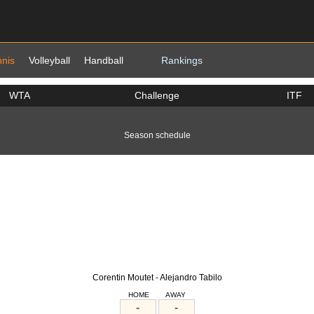
nnis
Volleyball
Handball
Rankings
WTA
Challenge
ITF
Season schedule
Corentin Moutet - Alejandro Tabilo
HOME
AWAY
-
-