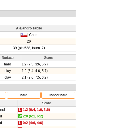
Alejandro Tabilo
Chile
26
39 (pts 538, tourn. 7)
Surface
Score
hard
1:2 (7:5, 3:6, 5:7)
clay
1:2 (6:4, 4:6, 5:7)
clay
2:1 (2:6, 7:5, 6:2)
hard
indoor hard
Score
und
L
1:2 (6:4, 1:6, 3:6)
nd
W
2:0 (6:1, 6:2)
nd
L
0:2 (4:6, 4:6)