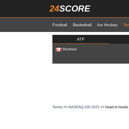
24
SCORE
Football
Basketball
Ice Hockey
Te
ATP
Montreal
Tennis
>>
NASDAQ-100 2025
>> Head to heads