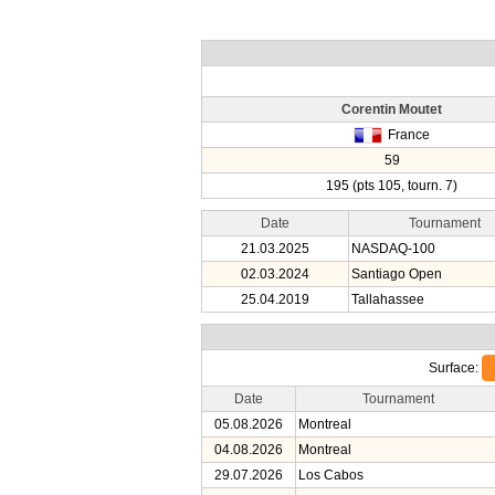
Corentin Moutet
France
59
195 (pts 105, tourn. 7)
Date
Tournament
21.03.2025
NASDAQ-100
02.03.2024
Santiago Open
25.04.2019
Tallahassee
Surface:
Date
Tournament
05.08.2026
Montreal
04.08.2026
Montreal
29.07.2026
Los Cabos