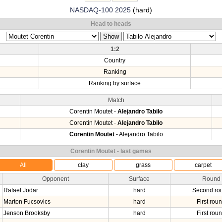
NASDAQ-100 2025
(hard)
Head to heads
1:2
Country
Ranking
Ranking by surface
Match
Corentin Moutet -
Alejandro Tabilo
Corentin Moutet -
Alejandro Tabilo
Corentin Moutet
- Alejandro Tabilo
Corentin Moutet - last games
All
clay
grass
carpet
Opponent
Surface
Round
Rafael Jodar
hard
Second ro
Marton Fucsovics
hard
First rou
Jenson Brooksby
hard
First rou