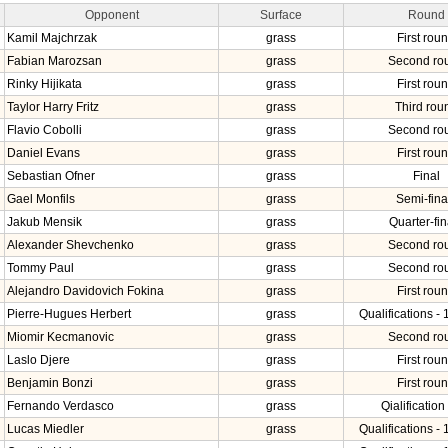
Opponent
Surface
Round
Kamil Majchrzak
grass
First rou
Fabian Marozsan
grass
Second ro
Rinky Hijikata
grass
First rou
Taylor Harry Fritz
grass
Third rou
Flavio Cobolli
grass
Second ro
Daniel Evans
grass
First rou
Sebastian Ofner
grass
Final
Gael Monfils
grass
Semi-fina
Jakub Mensik
grass
Quarter-fin
Alexander Shevchenko
grass
Second ro
Tommy Paul
grass
Second ro
Alejandro Davidovich Fokina
grass
First rou
Pierre-Hugues Herbert
grass
Qualifications - 
Miomir Kecmanovic
grass
Second ro
Laslo Djere
grass
First rou
Benjamin Bonzi
grass
First rou
Fernando Verdasco
grass
Qialification 
Lucas Miedler
grass
Qualifications - 