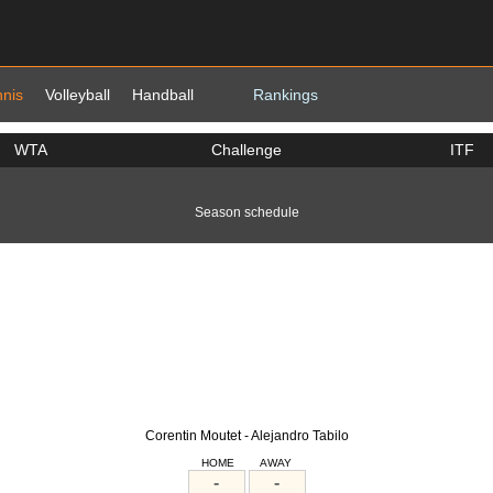
nnis
Volleyball
Handball
Rankings
WTA
Challenge
ITF
Season schedule
Corentin Moutet - Alejandro Tabilo
HOME
AWAY
-
-