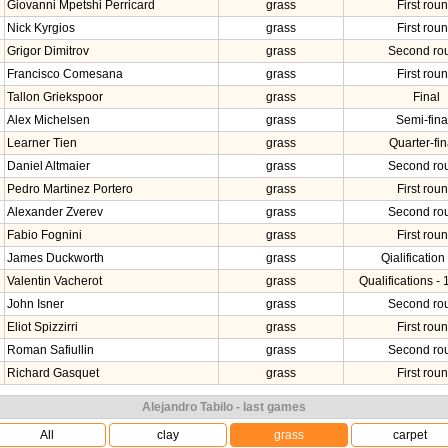
Giovanni Mpetshi Perricard
grass
First rou
Nick Kyrgios
grass
First rou
Grigor Dimitrov
grass
Second ro
Francisco Comesana
grass
First rou
Tallon Griekspoor
grass
Final
Alex Michelsen
grass
Semi-fina
Learner Tien
grass
Quarter-fin
Daniel Altmaier
grass
Second ro
Pedro Martinez Portero
grass
First rou
Alexander Zverev
grass
Second ro
Fabio Fognini
grass
First rou
James Duckworth
grass
Qialification 
Valentin Vacherot
grass
Qualifications - 
John Isner
grass
Second ro
Eliot Spizzirri
grass
First rou
Roman Safiullin
grass
Second ro
Richard Gasquet
grass
First rou
Alejandro Tabilo - last games
All
clay
grass
carpet