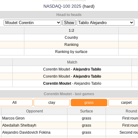
NASDAQ-100 2025
(hard)
Head to heads
1:2
Country
Ranking
Ranking by surface
Match
Corentin Moutet -
Alejandro Tabilo
Corentin Moutet -
Alejandro Tabilo
Corentin Moutet
- Alejandro Tabilo
Corentin Moutet - last games
All
clay
grass
carpet
Opponent
Surface
Round
Marcos Giron
grass
First rou
Abedallah Shelbayh
grass
First rou
Alejandro Davidovich Fokina
grass
Second ro