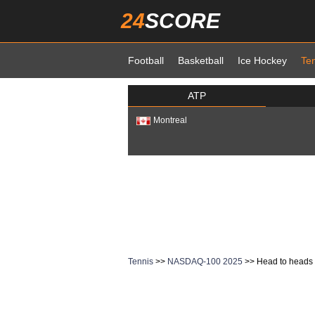
24
SCORE
Football
Basketball
Ice Hockey
Te
ATP
Montreal
Tennis
>>
NASDAQ-100 2025
>> Head to heads