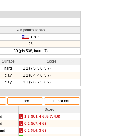
Alejandro Tabilo
Chile
26
39 (pts 538, tourn. 7)
Surface
Score
hard
1:2 (7:5, 3:6, 5:7)
clay
1:2 (6:4, 4:6, 5:7)
clay
2:1 (2:6, 7:5, 6:2)
hard
indoor hard
Score
nd
L
1:3 (6:4, 4:6, 5:7, 4:6)
nd
L
0:2 (5:7, 4:6)
und
L
0:2 (4:6, 3:6)