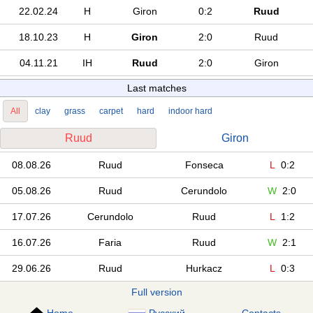
22.02.24
H
Giron
0:2
Ruud
18.10.23
H
Giron
2:0
Ruud
04.11.21
IH
Ruud
2:0
Giron
Last matches
All
clay
grass
carpet
hard
indoor hard
Ruud
Giron
08.08.26
Ruud
Fonseca
L
0:2
05.08.26
Ruud
Cerundolo
W
2:0
17.07.26
Cerundolo
Ruud
L
1:2
16.07.26
Faria
Ruud
W
2:1
29.06.26
Ruud
Hurkacz
L
0:3
Full version
Home
Русский
Contacts