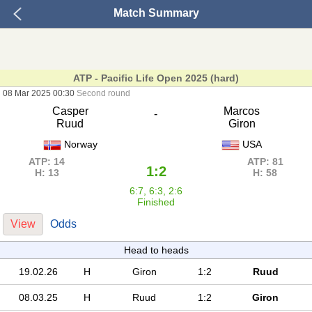
Match Summary
ATP - Pacific Life Open 2025 (hard)
08 Mar 2025 00:30
Second round
Casper
Marcos
-
Ruud
Giron
Norway
USA
ATP: 14
ATP: 81
1:2
H: 13
H: 58
6:7, 6:3, 2:6
Finished
View
Odds
Head to heads
19.02.26
H
Giron
1:2
Ruud
08.03.25
H
Ruud
1:2
Giron