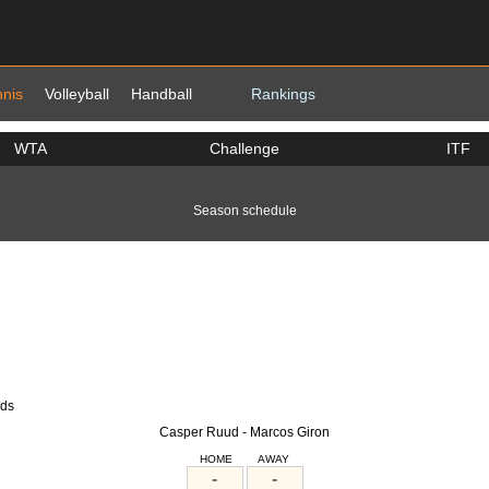
nnis
Volleyball
Handball
Rankings
WTA
Challenge
ITF
Season schedule
ads
Casper Ruud - Marcos Giron
HOME
AWAY
-
-