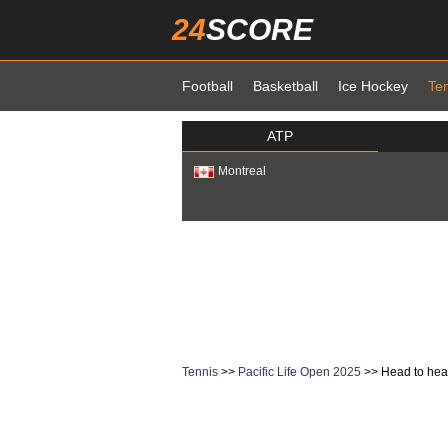
24
SCORE
Football
Basketball
Ice Hockey
Te
ATP
Montreal
Tennis
>>
Pacific Life Open 2025
>> Head to he