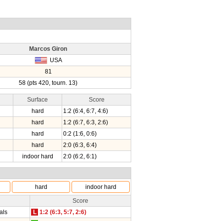
Marcos Giron
USA
81
58 (pts 420, tourn. 13)
Surface
Score
hard
1:2 (6:4, 6:7, 4:6)
hard
1:2 (6:7, 6:3, 2:6)
hard
0:2 (1:6, 0:6)
hard
2:0 (6:3, 6:4)
indoor hard
2:0 (6:2, 6:1)
hard
indoor hard
Score
als
L
1:2 (6:3, 5:7, 2:6)