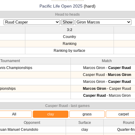
Pacific Life Open 2025
(hard)
Head to heads
3:2
Country
Ranking
Ranking by surface
Tournament
Match
ennis Championships
Marcos Giron -
Casper Ruud
Casper Ruud -
Marcos Giron
Marcos Giron -
Casper Ruud
pionships
Marcos Giron
- Casper Ruud
Casper Ruud
- Marcos Giron
Casper Ruud - last games
All
clay
grass
carpet
Opponent
Surface
Round
Juan Manuel Cerundolo
clay
Quarter-fin