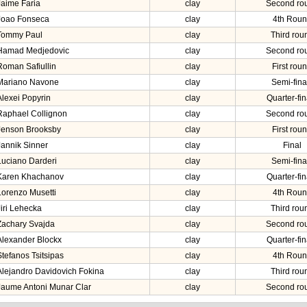
Jaime Faria
clay
Second ro
Joao Fonseca
clay
4th Rou
Tommy Paul
clay
Third rou
Hamad Medjedovic
clay
Second ro
Roman Safiullin
clay
First rou
Mariano Navone
clay
Semi-fina
Alexei Popyrin
clay
Quarter-fin
Raphael Collignon
clay
Second ro
Jenson Brooksby
clay
First rou
Jannik Sinner
clay
Final
Luciano Darderi
clay
Semi-fina
Karen Khachanov
clay
Quarter-fin
Lorenzo Musetti
clay
4th Rou
Jiri Lehecka
clay
Third rou
Zachary Svajda
clay
Second ro
Alexander Blockx
clay
Quarter-fin
Stefanos Tsitsipas
clay
4th Rou
Alejandro Davidovich Fokina
clay
Third rou
Jaume Antoni Munar Clar
clay
Second ro