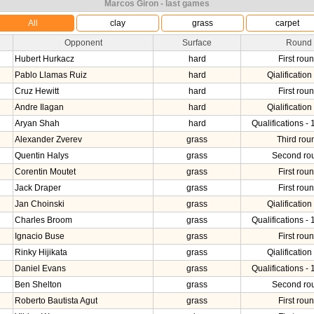
Marcos Giron - last games
All
clay
grass
carpet
Opponent
Surface
Round
Hubert Hurkacz
hard
First rou
Pablo Llamas Ruiz
hard
Qialification 
Cruz Hewitt
hard
First rou
Andre Ilagan
hard
Qialification 
Aryan Shah
hard
Qualifications - 
Alexander Zverev
grass
Third rou
Quentin Halys
grass
Second ro
Corentin Moutet
grass
First rou
Jack Draper
grass
First rou
Jan Choinski
grass
Qialification 
Charles Broom
grass
Qualifications - 
Ignacio Buse
grass
First rou
Rinky Hijikata
grass
Qialification 
Daniel Evans
grass
Qualifications - 
Ben Shelton
grass
Second ro
Roberto Bautista Agut
grass
First rou