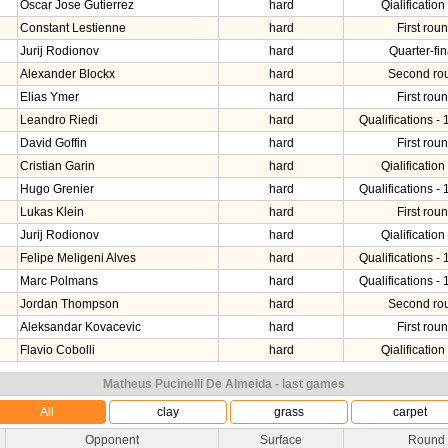
Oscar Jose Gutierrez
hard
Qialification 
Constant Lestienne
hard
First rou
Jurij Rodionov
hard
Quarter-fin
Alexander Blockx
hard
Second ro
Elias Ymer
hard
First rou
Leandro Riedi
hard
Qualifications - 
David Goffin
hard
First rou
Cristian Garin
hard
Qialification 
Hugo Grenier
hard
Qualifications - 
Lukas Klein
hard
First rou
Jurij Rodionov
hard
Qialification 
Felipe Meligeni Alves
hard
Qualifications - 
Marc Polmans
hard
Qualifications - 
Jordan Thompson
hard
Second ro
Aleksandar Kovacevic
hard
First rou
Flavio Cobolli
hard
Qialification 
Matheus Pucinelli De Almeida - last games
All
clay
grass
carpet
Opponent
Surface
Round