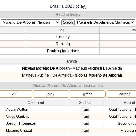
Brasilia 2023
(clay)
Head to heads
2:0
M
Country
Ranking
Ranking by surface
Match
Nicolas Moreno De Alboran
- Matheus Pucinelli De Almeida
Matheus Pucinelli De Almeida -
Nicolas Moreno De Alboran
Nicolas Moreno De Alboran - last games
All
clay
grass
carpet
Opponent
Surface
Round
Adam Walton
hard
Qualifications - 
Vilius Gaubas
hard
Qualifications - 
Jordan Thompson
hard
Second ro
Maxime Chazal
hard
First rou