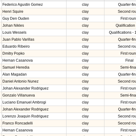
Federico Agustin Gomez
clay
Quarter-fin
Henri Squire
clay
Second ro
Guy Den Ouden
clay
First rou
Johan Nikles
clay
Qialification 
Louis Wessels
clay
Qualifications - 
Juan Pablo Varillas
clay
Quarter-fin
Eduardo Ribeiro
clay
Second ro
Dmitry Popko
clay
First rou
Hernan Casanova
clay
Final
Samuel Heredia
clay
Semi-fina
Alan Magadan
clay
Quarter-fin
Daniel Antonio Nunez
clay
Second ro
Johan Alexander Rodriguez
clay
First rou
Gonzalo Villanueva
clay
Semi-fina
Luciano Emanuel Ambrogi
clay
First rou
Johan Alexander Rodriguez
clay
Quarter-fin
Lorenzo Joaquin Rodriguez
clay
Second ro
Franco Roncadelli
clay
Second ro
Hernan Casanova
clay
First rou