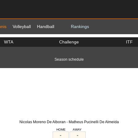
nnis
Volleyball
Handball
Rankings
WTA
Challenge
ITF
Season schedule
Nicolas Moreno De Alboran - Matheus Pucinelli De Almeida
HOME
AWAY
-
-