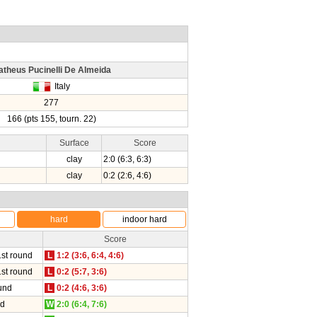
atheus Pucinelli De Almeida
Italy
277
166 (pts 155, tourn. 22)
Surface
Score
clay
2:0 (6:3, 6:3)
clay
0:2 (2:6, 4:6)
hard
indoor hard
Score
1st round
L
1:2 (3:6, 6:4, 4:6)
1st round
L
0:2 (5:7, 3:6)
und
L
0:2 (4:6, 3:6)
nd
W
2:0 (6:4, 7:6)