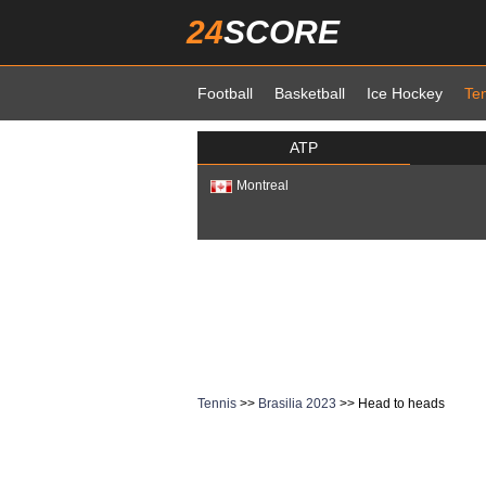
24
SCORE
Football
Basketball
Ice Hockey
Te
ATP
Montreal
Tennis
>>
Brasilia 2023
>> Head to heads